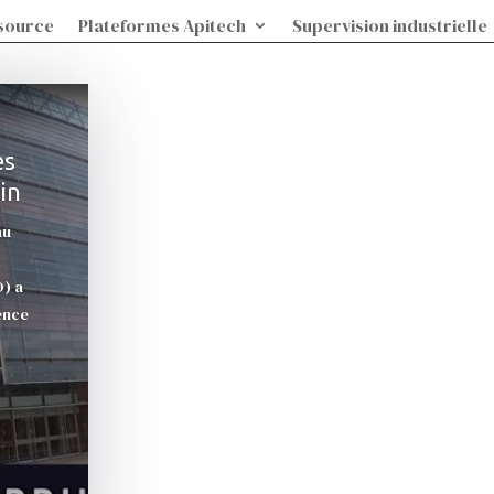
source
Plateformes Apitech
Supervision industrielle
es
in
au
O) a
gence