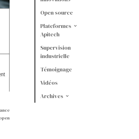
Open source
Plateformes
Apitech
Supervision
industrielle
Témoignage
Vidéos
Archives
iance
 open