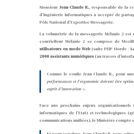
Monsieur
Jean-Claude R.
, responsable de la c
d’Ingénierie Informatiques a accepté de partag
Pôle National d’Expertise Messagerie.
La volumétrie de la messagerie Mélanie 2 est
courrielleur Mélanie 2 se compose de Mozill
utilisateurs en mode Web
(suite PHP Horde / Kr
2000 assistants numériques
(au travers d’interf
Comme le confie Jean-Claude R., pour une
performances et l’ergonomie doivent être optimal
esprit d’innovation ».
Face aux prochains enjeux organisationnels
informatiques de l’Etat) et technologiques (g
communications unifiées), le Ministère compte 
Et pour conclure, Jean-Claude R. nous adr