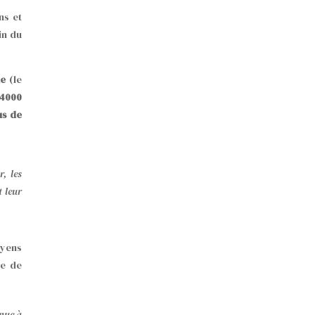
ns et
in du
he
(le
4000
us de
r, les
t leur
oyens
re de
inue à