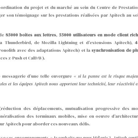
oordination du projet et du marché au sein du Centre de Prestatio
er son témoignage sur les prestations réalisées par Apitech au se
 de
85000 boîtes aux lettres
,
55000 utilisateurs en mode client ric
a Thunderbird, de Mozilla Lightning et d’extensions Apitech),
4
onolith avec des adaptations Apitech) et la
synchronisation de pl
aces z-Push et CalDAV).
 messagerie d’une telle envergure
« si la panne est le risque majeu
es et les équipes Apitech nous apportent leur technicité, leur réactivité e
 (réduction des déplacements, mutualisation progressive des m
énéralisation des terminaux mobiles, mise en oeuvre d’architectu
sur Apitech pour aborder ces nouveaux défis.
esse ses encouragements
« Je souhaite que pour Mélanie 2, Apitech cont