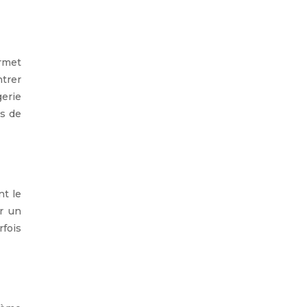
ermet
ntrer
gerie
as de
nt le
ar un
rfois