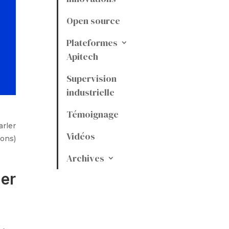
Open source
Plateformes
Apitech
Supervision
industrielle
Témoignage
rler
Vidéos
sons)
Archives
uer