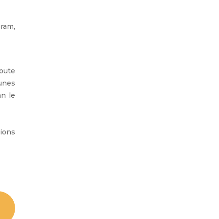
gram,
oute
unes
an le
tions