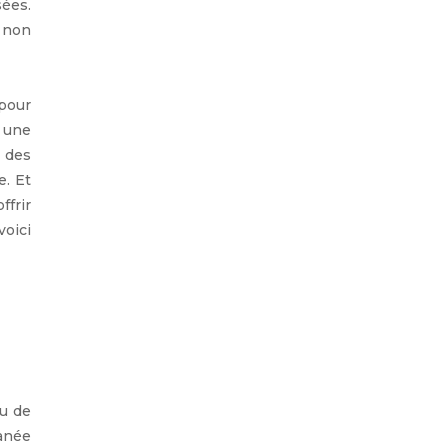
ées.
a non
 pour
 une
 des
e. Et
ffrir
oici
ou de
anée