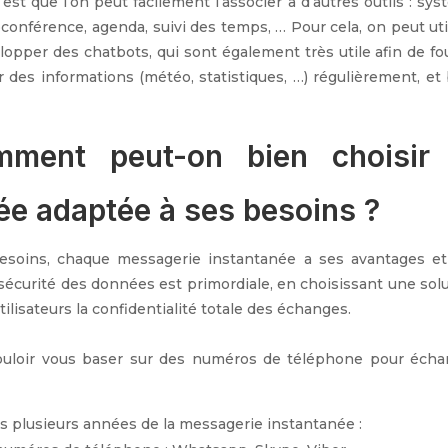
est que l’on peut facilement l’associer à d’autres outils : sy
oconférence, agenda, suivi des temps, … Pour cela, on peut uti
lopper des chatbots, qui sont également très utile afin de fo
des informations (météo, statistiques, …) régulièrement, et
mment peut-on bien choisir 
ée adaptée à ses besoins ?
s besoins, chaque messagerie instantanée a ses avantages e
 sécurité des données est primordiale, en choisissant une sol
ilisateurs la confidentialité totale des échanges.
ouloir vous baser sur des numéros de téléphone pour écha
s plusieurs années de la messagerie instantanée :