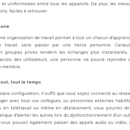
es et uniformisées entre tous les appareils. De plus, les mes
ns, faciles à retrouver.
phone
me organisation de travail permet à tout un chacun d’appren
e travail, sans passer par une tierce personne. Canau
t groupes privés rendent les échanges plus instantanés, 
’accès des utilisateurs, une personne ne pourra rejoindre 
un membre.
out, tout le temps
 sans configuration, il suffit que vous soyez connecté au rése
nger avec tous vos collègues, ou personnes externes habilit
s en télétravail ou même en déplacement, vous pourrez do
tique d’alerter les autres lors du dysfonctionnement d’un out
, vous pouvez également passer des appels audio ou vidéo, 