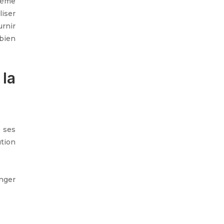
stème
liser
urnir
 bien
la
t ses
ution
nger