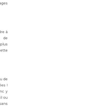
sages
dre à
x de
plus
cette
au de
ées !
nc y
il ou
sans