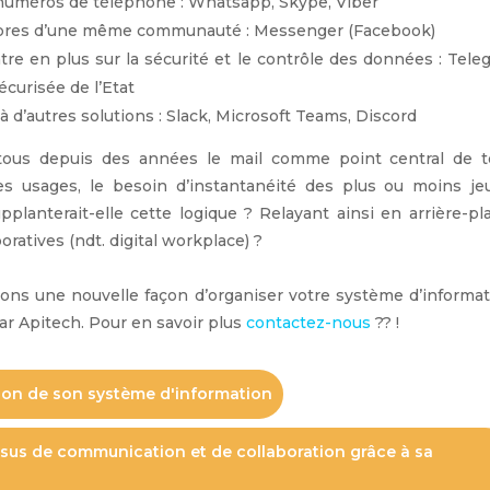
 numéros de téléphone : Whatsapp, Skype, Viber
mbres d’une même communauté : Messenger (Facebook)
re en plus sur la sécurité et le contrôle des données : Tele
curisée de l’Etat
à d’autres solutions : Slack, Microsoft Teams, Discord
tous depuis des années le mail comme point central de t
es usages, le besoin d’instantanéité des plus ou moins je
planterait-elle cette logique ? Relayant ainsi en arrière-pl
oratives (ndt. digital workplace) ?
sons une nouvelle façon d’organiser votre système d’informa
ar Apitech. Pour en savoir plus
contactez-nous
?? !
ion de son système d'information
ssus de communication et de collaboration grâce à sa